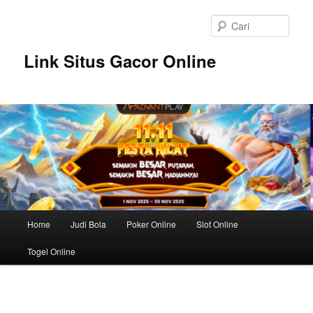
Langsung
ke
Cari
konten
utama
Link Situs Gacor Online
Menu
Home
Judi Bola
Poker Online
Slot Online
utama
Togel Online