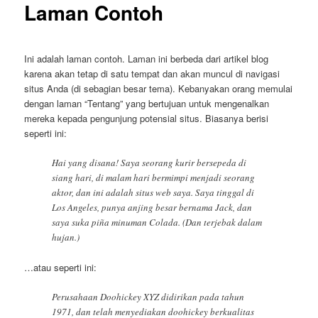
Laman Contoh
Ini adalah laman contoh. Laman ini berbeda dari artikel blog
karena akan tetap di satu tempat dan akan muncul di navigasi
situs Anda (di sebagian besar tema). Kebanyakan orang memulai
dengan laman “Tentang” yang bertujuan untuk mengenalkan
mereka kepada pengunjung potensial situs. Biasanya berisi
seperti ini:
Hai yang disana! Saya seorang kurir bersepeda di
siang hari, di malam hari bermimpi menjadi seorang
aktor, dan ini adalah situs web saya. Saya tinggal di
Los Angeles, punya anjing besar bernama Jack, dan
saya suka piña minuman Colada. (Dan terjebak dalam
hujan.)
…atau seperti ini:
Perusahaan Doohickey XYZ didirikan pada tahun
1971, dan telah menyediakan doohickey berkualitas