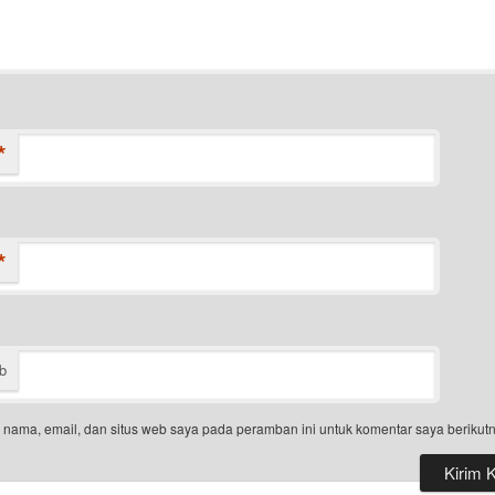
*
*
b
nama, email, dan situs web saya pada peramban ini untuk komentar saya berikutn