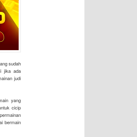
 yang sudah
i jika ada
ainan judi
main yang
ntuk cicip
permainan
ai bermain