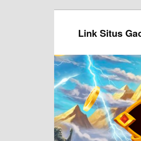
Langsung
ke
konten
Link Situs Ga
utama