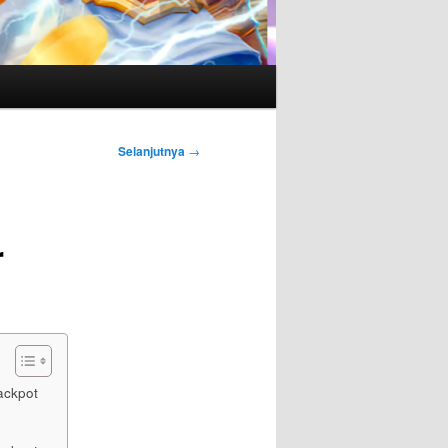
Selanjutnya
→
r
ackpot