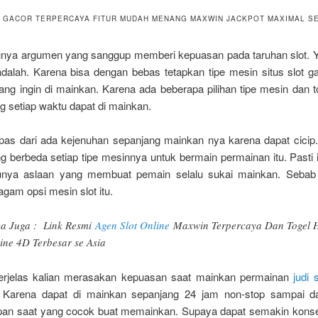
I GACOR TERPERCAYA FITUR MUDAH MENANG MAXWIN JACKPOT MAXIMAL S
unya argumen yang sanggup memberi kepuasan pada taruhan slot. Y
dalah. Karena bisa dengan bebas tetapkan tipe mesin situs slot ga
ang ingin di mainkan. Karena ada beberapa pilihan tipe mesin dan t
g setiap waktu dapat di mainkan.
pas dari ada kejenuhan sepanjang mainkan nya karena dapat cicip
 berbeda setiap tipe mesinnya untuk bermain permainan itu. Pasti 
unya aslaan yang membuat pemain selalu sukai mainkan. Sebab 
agam opsi mesin slot itu.
a Juga : Link Resmi
Agen Slot Online
Maxwin Terpercaya Dan Togel 
ine 4D Terbesar se Asia
perjelas kalian merasakan kepuasan saat mainkan permainan
judi s
u. Karena dapat di mainkan sepanjang 24 jam non-stop sampai d
apan saat yang cocok buat memainkan. Supaya dapat semakin konse