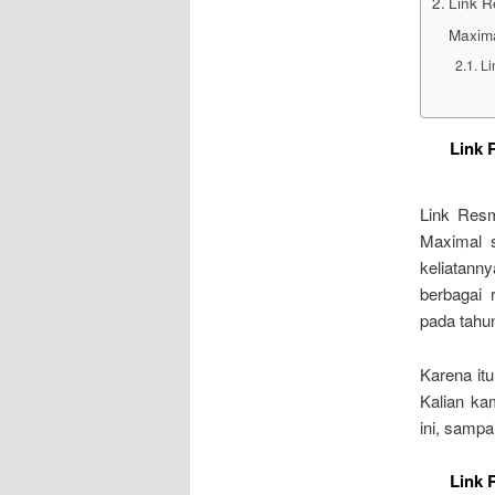
Link R
Maxima
Li
Link 
Link Res
Maximal s
keliatann
berbagai 
pada tahun
Karena itu
Kalian ka
ini, samp
Link 