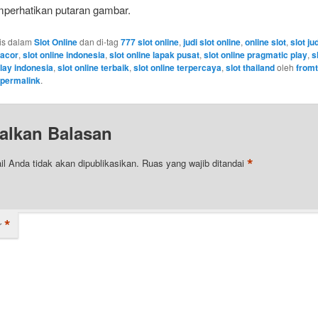
perhatikan putaran gambar.
ulis dalam
Slot Online
dan di-tag
777 slot online
,
judi slot online
,
online slot
,
slot ju
gacor
,
slot online indonesia
,
slot online lapak pusat
,
slot online pragmatic play
,
s
lay indonesia
,
slot online terbaik
,
slot online terpercaya
,
slot thailand
oleh
from
permalink
.
alkan Balasan
*
l Anda tidak akan dipublikasikan.
Ruas yang wajib ditandai
*
r