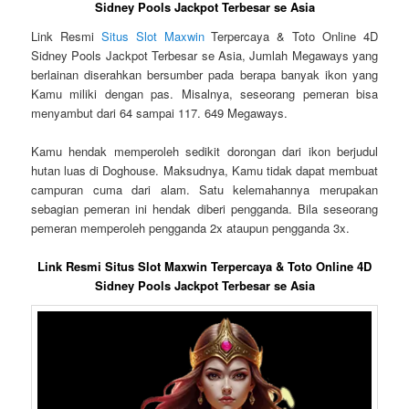
Sidney Pools Jackpot Terbesar se Asia
Link Resmi
Situs Slot Maxwin
Terpercaya & Toto Online 4D
Sidney Pools Jackpot Terbesar se Asia, Jumlah Megaways yang
berlainan diserahkan bersumber pada berapa banyak ikon yang
Kamu miliki dengan pas. Misalnya, seseorang pemeran bisa
menyambut dari 64 sampai 117. 649 Megaways.
Kamu hendak memperoleh sedikit dorongan dari ikon berjudul
hutan luas di Doghouse. Maksudnya, Kamu tidak dapat membuat
campuran cuma dari alam. Satu kelemahannya merupakan
sebagian pemeran ini hendak diberi pengganda. Bila seseorang
pemeran memperoleh pengganda 2x ataupun pengganda 3x.
Link Resmi Situs Slot Maxwin Terpercaya & Toto Online 4D
Sidney Pools Jackpot Terbesar se Asia