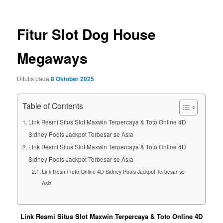
Fitur Slot Dog House
Megaways
Ditulis pada
8 Oktober 2025
Table of Contents
Link Resmi Situs Slot Maxwin Terpercaya & Toto Online 4D
Sidney Pools Jackpot Terbesar se Asia
Link Resmi Situs Slot Maxwin Terpercaya & Toto Online 4D
Sidney Pools Jackpot Terbesar se Asia
Link Resmi Toto Online 4D Sidney Pools Jackpot Terbesar se
Asia
Link Resmi Situs Slot Maxwin Terpercaya & Toto Online 4D