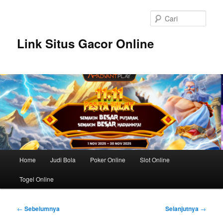
Langsung
ke
Cari
konten
utama
Link Situs Gacor Online
Menu
Home
Judi Bola
Poker Online
Slot Online
utama
Togel Online
Navigasi
←
Sebelumnya
Selanjutnya
→
Tulisan