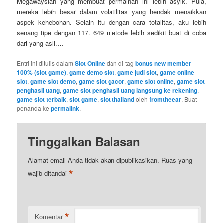
Megawayslah yang membuat permainan ini lebih asyik. Pula,
mereka lebih besar dalam volatilitas yang hendak menaikkan
aspek kehebohan. Selain itu dengan cara totalitas, aku lebih
senang tipe dengan 117. 649 metode lebih sedikit buat di coba
dari yang asli.…
Entri ini ditulis dalam
Slot Online
dan di-tag
bonus new member
100% (slot game)
,
game demo slot
,
game judi slot
,
game online
slot
,
game slot demo
,
game slot gacor
,
game slot online
,
game slot
penghasil uang
,
game slot penghasil uang langsung ke rekening
,
game slot terbaik
,
slot game
,
slot thailand
oleh
fromtheear
. Buat
penanda ke
permalink
.
Tinggalkan Balasan
Alamat email Anda tidak akan dipublikasikan.
Ruas yang
*
wajib ditandai
*
Komentar