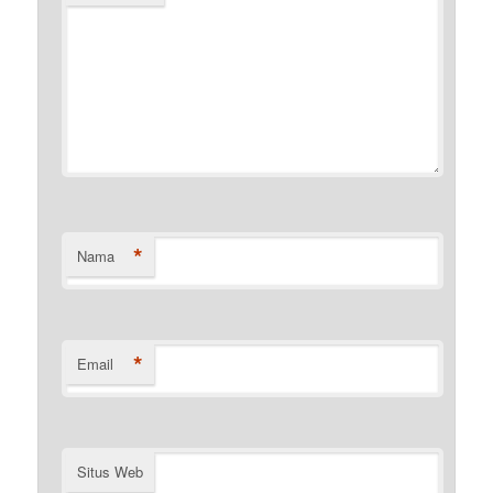
*
Nama
*
Email
Situs Web