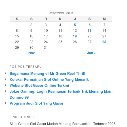
a
r
i
DESEMBER 2025
S
S
R
K
J
S
M
1
2
3
4
5
6
7
8
9
10
11
12
13
14
15
16
17
18
19
20
21
22
23
24
25
26
27
28
29
30
31
« Nov
Jan »
POS-POS TERBARU
Bagaimana Menang di Mr Green Reel Thrill
Koleksi Permainan Slot Online Yang Menarik
Website Slot Gacor Online Terkini
Joker Gaming, Login Keamanan Terbaik Trik Menang Main
Domino 99
Program Judi Slot Yang Gacor
LINK PARTNER
Situs Games Slot Gacor Mudah Menang Raih Jackpot Terbesar 2026.