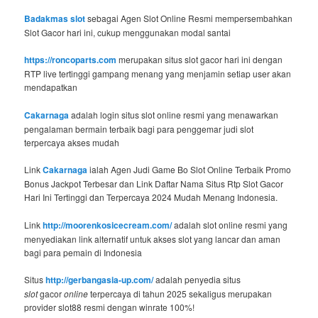
Badakmas slot
sebagai Agen Slot Online Resmi mempersembahkan
Slot Gacor hari ini, cukup menggunakan modal santai
https://roncoparts.com
merupakan situs slot gacor hari ini dengan
RTP live tertinggi gampang menang yang menjamin setiap user akan
mendapatkan
Cakarnaga
adalah login situs slot online resmi yang menawarkan
pengalaman bermain terbaik bagi para penggemar judi slot
terpercaya akses mudah
Link
Cakarnaga
ialah Agen Judi Game Bo Slot Online Terbaik Promo
Bonus Jackpot Terbesar dan Link Daftar Nama Situs Rtp Slot Gacor
Hari Ini Tertinggi dan Terpercaya 2024 Mudah Menang Indonesia.
Link
http://moorenkosicecream.com/
adalah slot online resmi yang
menyediakan link alternatif untuk akses slot yang lancar dan aman
bagi para pemain di Indonesia
Situs
http://gerbangasia-up.com/
adalah penyedia situs
slot
gacor
online
terpercaya di tahun 2025 sekaligus merupakan
provider slot88 resmi dengan winrate 100%!