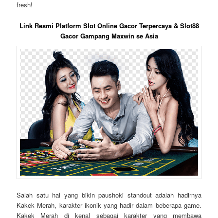
fresh!
Link Resmi Platform Slot Online Gacor Terpercaya & Slot88
Gacor Gampang Maxwin se Asia
Salah satu hal yang bikin paushoki standout adalah hadirnya
Kakek Merah, karakter ikonik yang hadir dalam beberapa game.
Kakek Merah di kenal sebagai karakter yang membawa