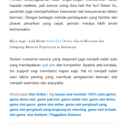
kepada newbies, jadi semua orang bisa feel the fun! Selain itu,
paushoki juga memperhatikan keamanan dan kenyamanan dalam
bermian. Dengan berbagai metode pembayaran yang familiar dan
proses penarikan yang cepat, pemain merasa lebih aman
bertransaksi.
Baca Juga : Link Resmi
Situs Slot Online
Gacor Bocoran Jitu
Gampang Maxwin Terpercaya se Indonesia
Sistem customer service yang responsif juga menjadi salah satu
yang membedakan
judi slot
dari kompetitor. Apabila ada kendala,
tim support siap membantu kapan saja. Hal ini menjadi salah
satu faktor penting yang membuat pengalaman bermain slot
menjadi seamless dan enjoyable.
Ditulis pada
Slot Online
|
Tag
bonus new member 100% (slot game)
,
game demo slot
,
game judi slot
,
game online slot
,
game slot demo
,
game slot gacor
,
game slot online
,
game slot penghasil uang
,
game slot penghasil uang langsung ke rekening
,
game slot terbaik
,
slot game
,
slot thailand
|
Tinggalkan Balasan