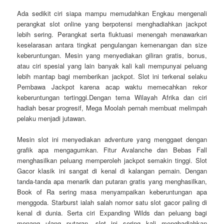
Ada sedikit ciri siapa mampu memudahkan Engkau mengenali
perangkat slot online yang berpotensi menghadiahkan jackpot
lebih sering. Perangkat serta fluktuasi menengah menawarkan
keselarasan antara tingkat pengulangan kemenangan dan size
keberuntungan. Mesin yang menyediakan giliran gratis, bonus,
atau ciri spesial yang lain banyak kali kali mempunyai peluang
lebih mantap bagi memberikan jackpot. Slot ini terkenal selaku
Pembawa Jackpot karena acap waktu memecahkan rekor
keberuntungan tertinggi.Dengan tema Wilayah Afrika dan ciri
hadiah besar progresif, Mega Moolah pernah membuat melimpah
pelaku menjadi jutawan.
Mesin slot ini menyediakan adventure yang menggaet dengan
grafik apa mengagumkan. Fitur Avalanche dan Bebas Fall
menghasilkan peluang memperoleh jackpot semakin tinggi. Slot
Gacor klasik ini sangat di kenal di kalangan pemain. Dengan
tanda-tanda apa menarik dan putaran gratis yang menghasilkan,
Book of Ra sering masa menyampaikan keberuntungan apa
menggoda. Starburst ialah salah nomor satu slot gacor paling di
kenal di dunia. Serta ciri Expanding Wilds dan peluang bagi
menang ulang putaran, slot ini sering kali menghadiahkan