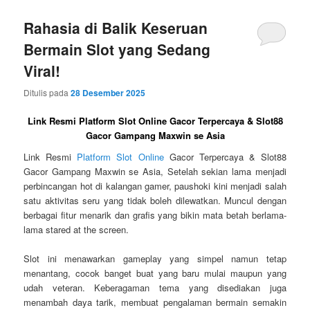
Rahasia di Balik Keseruan
Bermain Slot yang Sedang
Viral!
Ditulis pada
28 Desember 2025
Link Resmi Platform Slot Online Gacor Terpercaya & Slot88
Gacor Gampang Maxwin se Asia
Link Resmi
Platform Slot Online
Gacor Terpercaya & Slot88
Gacor Gampang Maxwin se Asia, Setelah sekian lama menjadi
perbincangan hot di kalangan gamer, paushoki kini menjadi salah
satu aktivitas seru yang tidak boleh dilewatkan. Muncul dengan
berbagai fitur menarik dan grafis yang bikin mata betah berlama-
lama stared at the screen.
Slot ini menawarkan gameplay yang simpel namun tetap
menantang, cocok banget buat yang baru mulai maupun yang
udah veteran. Keberagaman tema yang disediakan juga
menambah daya tarik, membuat pengalaman bermain semakin