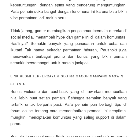
keberuntungan, dengan spins yang cenderung menguntungkan.
Para pemain suka banget dengan fenomena ini karena bisa bikin
vibe permainan jadi makin seru.
Tidak jarang, gamer membagikan pengalaman bermain mereka di
social media, menambah hype dari game ini di dalam komunitas.
Hasilnya? Semakin banyak yang penasaran untuk coba dan
ikutan! Tak hanya sekadar permainan hiburan, Paushoki juga
menawarkan berbagai promo dan bonus yang bikin pemain
semakin bersemangat untuk meraih jackpot.
LINK RESMI TERPERCAYA & SLOT88 GACOR GAMPANG MAXWIN
SE ASIA
Bonus welcome dan cashback yang di tawarkan memberikan
nilai lebih buat setiap pemain. Sehingga semakin banyak yang
tertarik untuk berpartisipasi. Para pemain pun berbagi tips di
forum online tentang cara memanfaatkan promosi ini seoptimal
mungkin, menciptakan komunitas yang saling support di dalam
game.
Pemain berpengalaman tidak segan-segan memberikan saran