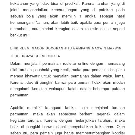
kekalahan yang tidak bisa di prediksi. Karena taruhan yang di
jalani mengandalkan keberuntungan yang di patokan pada
sebuah bola yang akan memilih 1 angka sebagai hasil
kemenangan. Namun, akan lebih baik apabila para pemain juga
memahami cara hindari kerugian dalam roulette online seperti
berikut ini :
LINK RESMI GACOR BOCORAN JITU GAMPANG MAXWIN MAXWIN
TERPERCAYA SE INDONESIA
Dalam menjalani permainan roulette online dengan memasang
nilai taruhan paushoki yang kecil, maka para pemain tidak perlu
merasa khawatir untuk menjalani permainan dalam waktu lama.
Karena tidak di pungkiri bahwa para pemain tidak akan mudah
mengalami kerugian walaupun kalah dalam beberapa putaran
permainan.
Apabila memiliki keraguan ketika ingin menjalani taruhan
permainan, maka akan sebaiknya berhenti sejenak dalam
kegiatan taruhan. Karena dengan melanjutkan taruhan, maka
tidak di pungkiri bahwa dapat menyebabkan kekalahan. Oleh
sebab itu, para pemain juga harus mempertimbangkan kondisi