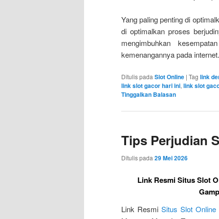
Yang paling penting di optimalk
di optimalkan proses berjud
mengimbuhkan kesempata
kemenangannya pada internet
Ditulis pada
Slot Online
|
Tag
link d
link slot gacor hari ini
,
link slot gac
Tinggalkan Balasan
Tips Perjudian 
Ditulis pada
29 Mei 2026
Link Resmi Situs Slot 
Gamp
Link Resmi
Situs Slot Online