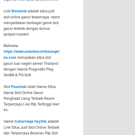
Link
Betnesia
adalah situs judi
slot online gacor terpercaya resmi
menyediakan berbagai game slot
gacor terbaik dengan bonus
jackpot maxwin
Betnesia
https://www.asianescortlosangel
es.com
merupakan situs slot
gacor luar negeri server Thailand
dengan lisensi Pragmatic Play,
Slot88 & PG Soft.
Slot
Paushoki
ialah Nama Situs
Game Slot Online Gacor
Penghasil Uang Terbaik Resmi
Terpercaya Live Rtp Tertinggi Hari
Ini.
Game
Cakarnaga heylink
adalah
Link Situs Judi Slot Online Terbaik
dan Terpercaya Bocoran Rtp Slot