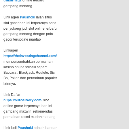
Cakarnaga
gampang menang
Link agen
Paushoki
ialah situs
slot gacor hari ini terpercaya serta
penyokong judi slot online terbaru
gampang menang dengan pola
gacor terupdate mantap
Linkagen
https://theinvestingchannel.com/
mempersembahkan permainan
kasino online terbaik seperti
Baccarat, Blackjack, Roulete, Sic
Bo, Poker, dan permainan populer
lainnya.
Link Daftar
https://buzdelivery.com/
slot
online gacor terpercaya hari ini
gampang maxwin, rekomendasi
permainan resmi mudah menang
Link judi
Paushoki
adalah bandar