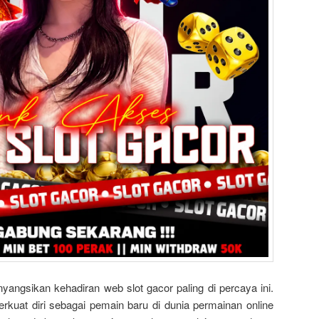
angsikan kehadiran web slot gacor paling di percaya ini.
kuat diri sebagai pemain baru di dunia permainan online