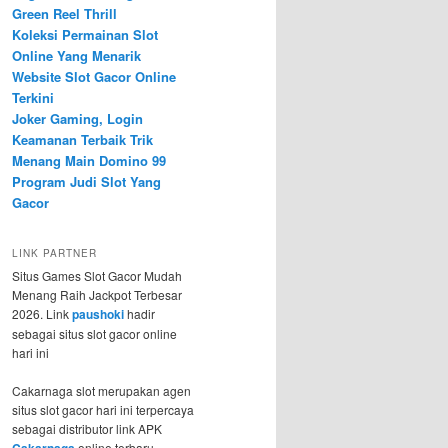
Green Reel Thrill
Koleksi Permainan Slot
Online Yang Menarik
Website Slot Gacor Online
Terkini
Joker Gaming, Login
Keamanan Terbaik Trik
Menang Main Domino 99
Program Judi Slot Yang
Gacor
LINK PARTNER
Situs Games Slot Gacor Mudah
Menang Raih Jackpot Terbesar
2026. Link
paushoki
hadir
sebagai situs slot gacor online
hari ini
Cakarnaga slot merupakan agen
situs slot gacor hari ini terpercaya
sebagai distributor link APK
online terbaru