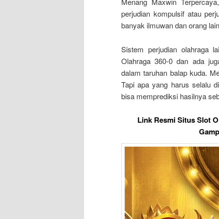
Menang Maxwin Terpercaya, 
perjudian kompulsif atau per
banyak ilmuwan dan orang lai
Sistem perjudian olahraga l
Olahraga 360-0 dan ada juga
dalam taruhan balap kuda. Men
Tapi apa yang harus selalu 
bisa memprediksi hasilnya se
Link Resmi Situs Slot 
Gamp