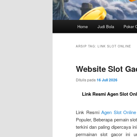
Menu
Home
Judi Bola
Poker O
utama
ARSIP TAG:
LINK SLOT ONLINE
Website Slot Gac
Ditulis pada
16 Juli 2026
Link Resmi Agen Slot Onl
Link Resmi
Agen Slot Online
Populer, Beberapa pemain slot
terkini dan paling dipercaya
permainan slot gacor ini 