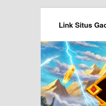
Langsung
Langsung
ke
ke
konten
konten
Link Situs Ga
utama
sekunder