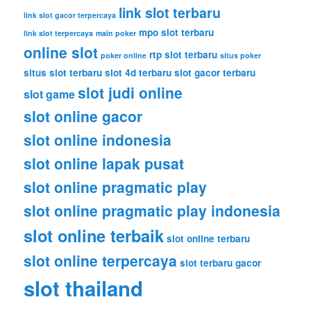
link slot terbaru
link slot gacor terpercaya
mpo slot terbaru
link slot terpercaya
main poker
online slot
rtp slot terbaru
poker online
situs poker
situs slot terbaru
slot 4d terbaru
slot gacor terbaru
slot judi online
slot game
slot online gacor
slot online indonesia
slot online lapak pusat
slot online pragmatic play
slot online pragmatic play indonesia
slot online terbaik
slot online terbaru
slot online terpercaya
slot terbaru gacor
slot thailand