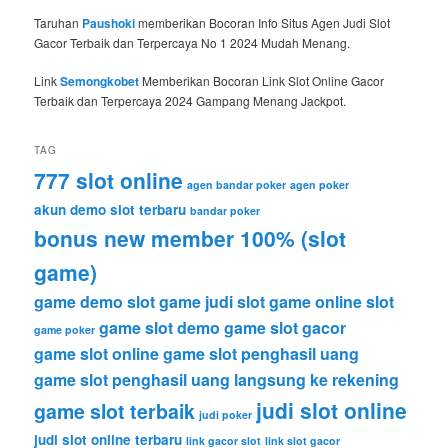
Taruhan
Paushoki
memberikan Bocoran Info Situs Agen Judi Slot
Gacor Terbaik dan Terpercaya No 1 2024 Mudah Menang.
Link
Semongkobet
Memberikan Bocoran Link Slot Online Gacor
Terbaik dan Terpercaya 2024 Gampang Menang Jackpot.
TAG
777 slot online
agen bandar poker
agen poker
akun demo slot terbaru
bandar poker
bonus new member 100% (slot
game)
game demo slot
game judi slot
game online slot
game slot demo
game slot gacor
game poker
game slot online
game slot penghasil uang
game slot penghasil uang langsung ke rekening
judi slot online
game slot terbaik
judi poker
judi slot online terbaru
link gacor slot
link slot gacor