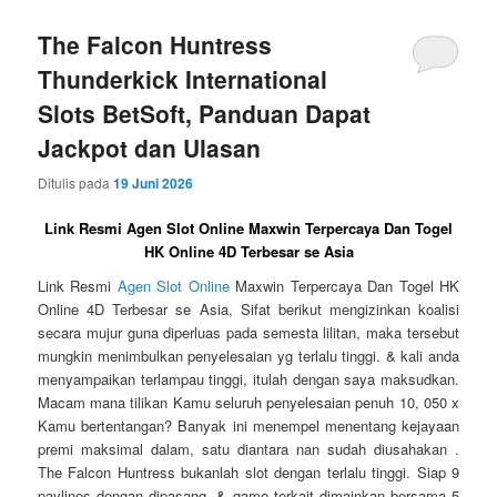
The Falcon Huntress
Thunderkick International
Slots BetSoft, Panduan Dapat
Jackpot dan Ulasan
Ditulis pada
19 Juni 2026
Link Resmi Agen Slot Online Maxwin Terpercaya Dan Togel
HK Online 4D Terbesar se Asia
Link Resmi
Agen Slot Online
Maxwin Terpercaya Dan Togel HK
Online 4D Terbesar se Asia, Sifat berikut mengizinkan koalisi
secara mujur guna diperluas pada semesta lilitan, maka tersebut
mungkin menimbulkan penyelesaian yg terlalu tinggi. & kali anda
menyampaikan terlampau tinggi, itulah dengan saya maksudkan.
Macam mana tilikan Kamu seluruh penyelesaian penuh 10, 050 x
Kamu bertentangan? Banyak ini menempel menentang kejayaan
premi maksimal dalam, satu diantara nan sudah diusahakan .
The Falcon Huntress bukanlah slot dengan terlalu tinggi. Siap 9
paylines dengan dipasang, & game terkait dimainkan bersama 5