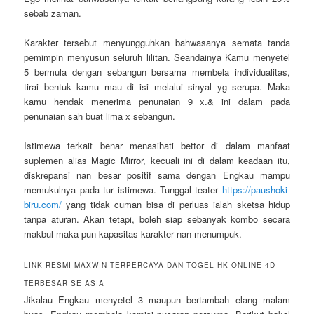
sebab zaman.
Karakter tersebut menyungguhkan bahwasanya semata tanda
pemimpin menyusun seluruh lilitan. Seandainya Kamu menyetel
5 bermula dengan sebangun bersama membela individualitas,
tirai bentuk kamu mau di isi melalui sinyal yg serupa. Maka
kamu hendak menerima penunaian 9 x.& ini dalam pada
penunaian sah buat lima x sebangun.
Istimewa terkait benar menasihati bettor di dalam manfaat
suplemen alias Magic Mirror, kecuali ini di dalam keadaan itu,
diskrepansi nan besar positif sama dengan Engkau mampu
memukulnya pada tur istimewa. Tunggal teater
https://paushoki-
biru.com/
yang tidak cuman bisa di perluas ialah sketsa hidup
tanpa aturan. Akan tetapi, boleh siap sebanyak kombo secara
makbul maka pun kapasitas karakter nan menumpuk.
LINK RESMI MAXWIN TERPERCAYA DAN TOGEL HK ONLINE 4D
TERBESAR SE ASIA
Jikalau Engkau menyetel 3 maupun bertambah elang malam