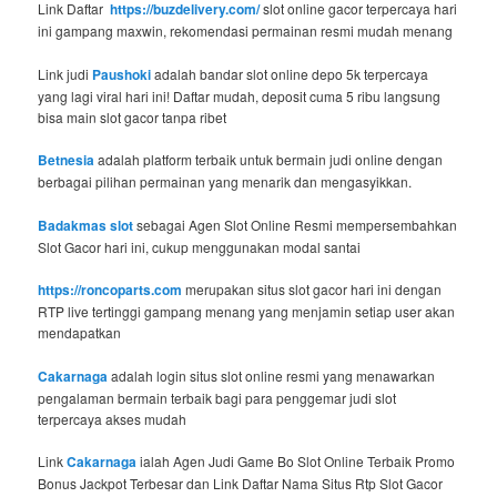
Link Daftar
https://buzdelivery.com/
slot online gacor terpercaya hari
ini gampang maxwin, rekomendasi permainan resmi mudah menang
Link judi
Paushoki
adalah bandar slot online depo 5k terpercaya
yang lagi viral hari ini! Daftar mudah, deposit cuma 5 ribu langsung
bisa main slot gacor tanpa ribet
Betnesia
adalah platform terbaik untuk bermain judi online dengan
berbagai pilihan permainan yang menarik dan mengasyikkan.
Badakmas slot
sebagai Agen Slot Online Resmi mempersembahkan
Slot Gacor hari ini, cukup menggunakan modal santai
https://roncoparts.com
merupakan situs slot gacor hari ini dengan
RTP live tertinggi gampang menang yang menjamin setiap user akan
mendapatkan
Cakarnaga
adalah login situs slot online resmi yang menawarkan
pengalaman bermain terbaik bagi para penggemar judi slot
terpercaya akses mudah
Link
Cakarnaga
ialah Agen Judi Game Bo Slot Online Terbaik Promo
Bonus Jackpot Terbesar dan Link Daftar Nama Situs Rtp Slot Gacor