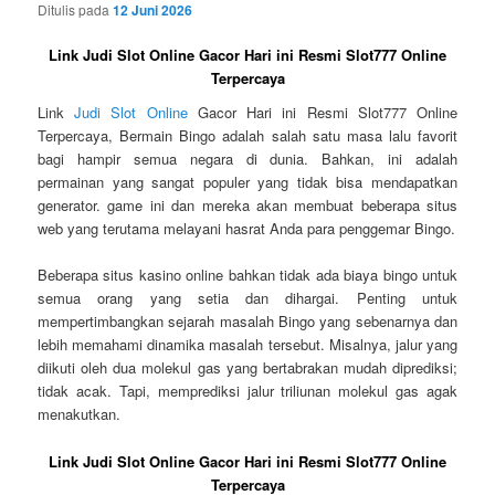
Ditulis pada
12 Juni 2026
Link Judi Slot Online Gacor Hari ini Resmi Slot777 Online
Terpercaya
Link
Judi Slot Online
Gacor Hari ini Resmi Slot777 Online
Terpercaya, Bermain Bingo adalah salah satu masa lalu favorit
bagi hampir semua negara di dunia. Bahkan, ini adalah
permainan yang sangat populer yang tidak bisa mendapatkan
generator. game ini dan mereka akan membuat beberapa situs
web yang terutama melayani hasrat Anda para penggemar Bingo.
Beberapa situs kasino online bahkan tidak ada biaya bingo untuk
semua orang yang setia dan dihargai. Penting untuk
mempertimbangkan sejarah masalah Bingo yang sebenarnya dan
lebih memahami dinamika masalah tersebut. Misalnya, jalur yang
diikuti oleh dua molekul gas yang bertabrakan mudah diprediksi;
tidak acak. Tapi, memprediksi jalur triliunan molekul gas agak
menakutkan.
Link Judi Slot Online Gacor Hari ini Resmi Slot777 Online
Terpercaya