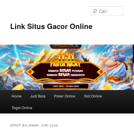
Langsung
Langsung
ke
ke
Cari
konten
konten
utama
sekunder
Link Situs Gacor Online
Menu
Home
Judi Bola
Poker Online
Slot Online
utama
Togel Online
ARSIP BULANAN:
JUNI 2026