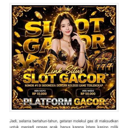
Jadi, selama bertahun-tahun, getaran molekul gas di maksudkan
untuk menjadi proses acak hanya karena lotere kasino milik