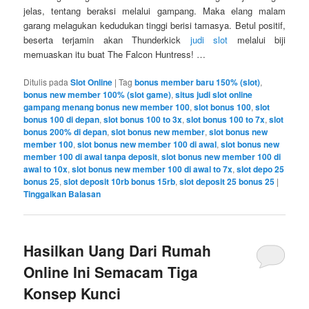
jelas, tentang beraksi melalui gampang. Maka elang malam
garang melagukan kedudukan tinggi berisi tamasya. Betul positif,
beserta terjamin akan Thunderkick
judi slot
melalui biji
memuaskan itu buat The Falcon Huntress! …
Ditulis pada
Slot Online
|
Tag
bonus member baru 150% (slot)
,
bonus new member 100% (slot game)
,
situs judi slot online
gampang menang bonus new member 100
,
slot bonus 100
,
slot
bonus 100 di depan
,
slot bonus 100 to 3x
,
slot bonus 100 to 7x
,
slot
bonus 200% di depan
,
slot bonus new member
,
slot bonus new
member 100
,
slot bonus new member 100 di awal
,
slot bonus new
member 100 di awal tanpa deposit
,
slot bonus new member 100 di
awal to 10x
,
slot bonus new member 100 di awal to 7x
,
slot depo 25
bonus 25
,
slot deposit 10rb bonus 15rb
,
slot deposit 25 bonus 25
|
Tinggalkan Balasan
Hasilkan Uang Dari Rumah
Online Ini Semacam Tiga
Konsep Kunci