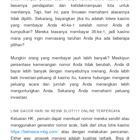
besarnya pendapatan dan ketidakmampuan kita untuk
menilainya. Tapi, hari ini, para ilmuwan memahami alasannya
tidak dipilih. Sekarang, bayangkan jika itu adalah lotere kasino
yang membayar Anda 40-ke-1 setelah nomor Anda di
kumpulkan? Mereka biasanya membayar 35-ke-1, jadi kasino
mana yang ingin memasang taruhan Anda jika ada beberapa
pilihan?
Mungkin orang yang membayar jauh lebih banyak? Meskipun
persentase kemenangan nomor Anda tidak berubah, Anda di
bayar lebih banyak dengan menyebutnya menang. Anda lebih
baik investasi-peluang di kasino itu, karena hubungan mengenai
peluang acara dan jumlah yang Anda menangkan lebih
menguntungkan Anda. Sekarang Anda memahami peluang
investasi.
LINK GACOR HARI INI RESMI SLOT777 ONLINE TERPERCAYA
Keluaran HK , pemain dapat membuat nomor mereka sendiri atau
menggunakan generator nomor acak, baik dari situs lotre kasino
https://betnesia-mbg.com/
atau dengan melakukan pencarian.
Either way, prospek menang adalah kualitas terbaik. Bisa di