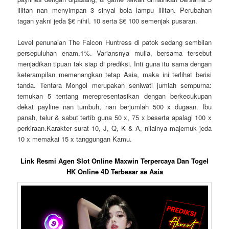
lilitan nan menyimpan 3 sinyal bola lampu lilitan. Perubahan
tagan yakni jeda $€ nihil. 10 serta $€ 100 semenjak pusaran.
Level penunaian The Falcon Huntress di patok sedang sembilan
persepuluhan enam.1%. Variansnya mulia, bersama tersebut
menjadikan tipuan tak siap di prediksi. Inti guna itu sama dengan
keterampilan memenangkan tetap Asia, maka ini terlihat berisi
tanda. Tentara Mongol merupakan seniwati jumlah sempurna:
temukan 5 tentang merepresentasikan dengan berkecukupan
dekat payline nan tumbuh, nan berjumlah 500 x dugaan. Ibu
panah, telur & sabut tertib guna 50 x, 75 x beserta apalagi 100 x
perkiraan.Karakter surat 10, J, Q, K & A, nilainya majemuk jeda
10 x memakai 15 x tanggungan Kamu.
Link Resmi Agen Slot Online Maxwin Terpercaya Dan Togel
HK Online 4D Terbesar se Asia