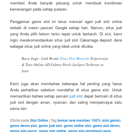
memberi Anda banyak peluang untuk membuat kombinasi
kemenangan pada setiap putaran.
Penggemar game slot ini terus mencari agen judi slot online
terbaik di mesin pencari Google setiap hari. Namun, situs judi
yang Anda pilih belum tentu tepat untuk bertaruh. Di sini, kami
ingin merekomendasikan situs judi slot Cakarnaga deposit dana
sebagai situs judi online yang ideal untuk dicoba.
Baca Juga : Link Resmi
Situs Slot Maxwin
Terpercaya
& Toto Online 4D Sidney Pools Jackpot Terbesar se
Asia
Kami juga akan membahas beberapa hal penting yang harus
Anda perhatikan sebelum mendaftar di situs game slot. Untuk
memastikan bahwa setiap pemain
judi slot
dapat bermain di situs
judi slot dengan aman, nyaman, dan saling mempercayai satu
sama lain.
Ditulis pada
Slot Online
|
Tag
bonus new member 100% (slot game)
,
game demo slot
,
game judi slot
,
game online slot
,
game slot demo
,
game slot gacor
,
game slot online
,
game slot penghasil uang
,