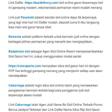
Link Daftar
https://buzdelivery.com/
slot online gacor terpercaya hari
ini gampang maxwin, rekomendasi permainan resmi mudah menang
Link judi
Paushoki
adalah bandar slot online depo 5k terpercaya
yang lagi viral hari ini! Daftar mudah, deposit cuma 5 ribu langsung
bisa main slot gacor tanpa ribet
Betnesia
adalah platform terbaik untuk bermain judi online dengan
berbagai pilihan permainan yang menarik dan mengasyikkan.
Badakmas slot
sebagai Agen Slot Online Resmi mempersembahkan
Slot Gacor hari ini, cukup menggunakan modal santai
https://roncoparts.com
merupakan situs slot gacor hari ini dengan
RTP live tertinggi gampang menang yang menjamin setiap user akan
mendapatkan
Cakarnaga
adalah login situs slot online resmi yang menawarkan
pengalaman bermain terbaik bagi para penggemar judi slot
terpercaya akses mudah
Link
Cakarnaga
ialah Agen Judi Game Bo Slot Online Terbaik Promo
Bonus Jackpot Terbesar dan Link Daftar Nama Situs Rtp Slot Gacor