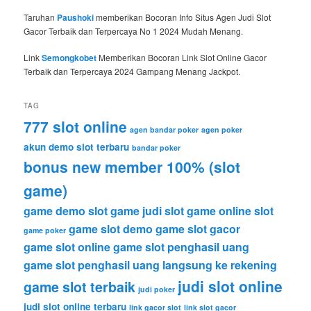
Taruhan
Paushoki
memberikan Bocoran Info Situs Agen Judi Slot
Gacor Terbaik dan Terpercaya No 1 2024 Mudah Menang.
Link
Semongkobet
Memberikan Bocoran Link Slot Online Gacor
Terbaik dan Terpercaya 2024 Gampang Menang Jackpot.
TAG
777 slot online
agen bandar poker
agen poker
akun demo slot terbaru
bandar poker
bonus new member 100% (slot
game)
game demo slot
game judi slot
game online slot
game slot demo
game slot gacor
game poker
game slot online
game slot penghasil uang
game slot penghasil uang langsung ke rekening
judi slot online
game slot terbaik
judi poker
judi slot online terbaru
link gacor slot
link slot gacor