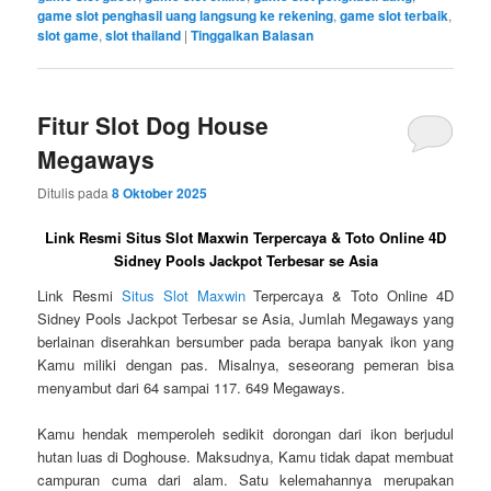
game slot penghasil uang langsung ke rekening
,
game slot terbaik
,
slot game
,
slot thailand
|
Tinggalkan Balasan
Fitur Slot Dog House
Megaways
Ditulis pada
8 Oktober 2025
Link Resmi Situs Slot Maxwin Terpercaya & Toto Online 4D
Sidney Pools Jackpot Terbesar se Asia
Link Resmi
Situs Slot Maxwin
Terpercaya & Toto Online 4D
Sidney Pools Jackpot Terbesar se Asia, Jumlah Megaways yang
berlainan diserahkan bersumber pada berapa banyak ikon yang
Kamu miliki dengan pas. Misalnya, seseorang pemeran bisa
menyambut dari 64 sampai 117. 649 Megaways.
Kamu hendak memperoleh sedikit dorongan dari ikon berjudul
hutan luas di Doghouse. Maksudnya, Kamu tidak dapat membuat
campuran cuma dari alam. Satu kelemahannya merupakan