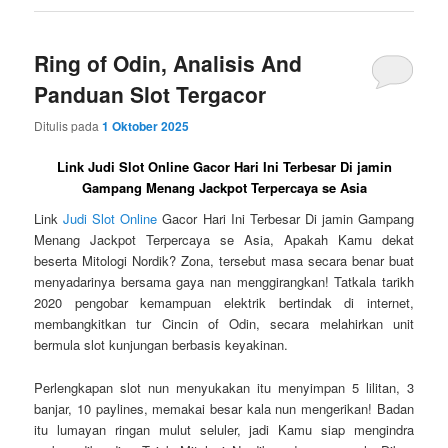
Ring of Odin, Analisis And
Panduan Slot Tergacor
Ditulis pada
1 Oktober 2025
Link Judi Slot Online Gacor Hari Ini Terbesar Di jamin
Gampang Menang Jackpot Terpercaya se Asia
Link
Judi Slot Online
Gacor Hari Ini Terbesar Di jamin Gampang
Menang Jackpot Terpercaya se Asia, Apakah Kamu dekat
beserta Mitologi Nordik? Zona, tersebut masa secara benar buat
menyadarinya bersama gaya nan menggirangkan! Tatkala tarikh
2020 pengobar kemampuan elektrik bertindak di internet,
membangkitkan tur Cincin of Odin, secara melahirkan unit
bermula slot kunjungan berbasis keyakinan.
Perlengkapan slot nun menyukakan itu menyimpan 5 lilitan, 3
banjar, 10 paylines, memakai besar kala nun mengerikan! Badan
itu lumayan ringan mulut seluler, jadi Kamu siap mengindra