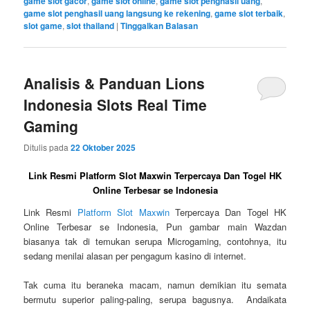
game slot gacor
,
game slot online
,
game slot penghasil uang
,
game slot penghasil uang langsung ke rekening
,
game slot terbaik
,
slot game
,
slot thailand
|
Tinggalkan Balasan
Analisis & Panduan Lions
Indonesia Slots Real Time
Gaming
Ditulis pada
22 Oktober 2025
Link Resmi Platform Slot Maxwin Terpercaya Dan Togel HK
Online Terbesar se Indonesia
Link Resmi
Platform Slot Maxwin
Terpercaya Dan Togel HK
Online Terbesar se Indonesia, Pun gambar main Wazdan
biasanya tak di temukan serupa Microgaming, contohnya, itu
sedang menilai alasan per pengagum kasino di internet.
Tak cuma itu beraneka macam, namun demikian itu semata
bermutu superior paling-paling, serupa bagusnya. Andaikata