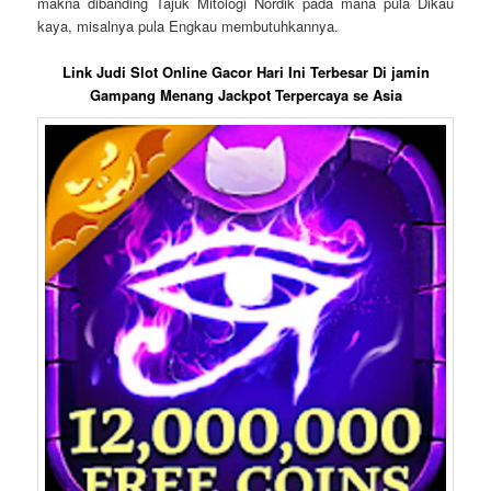
makna dibanding Tajuk Mitologi Nordik pada mana pula Dikau
kaya, misalnya pula Engkau membutuhkannya.
Link Judi Slot Online Gacor Hari Ini Terbesar Di jamin
Gampang Menang Jackpot Terpercaya se Asia