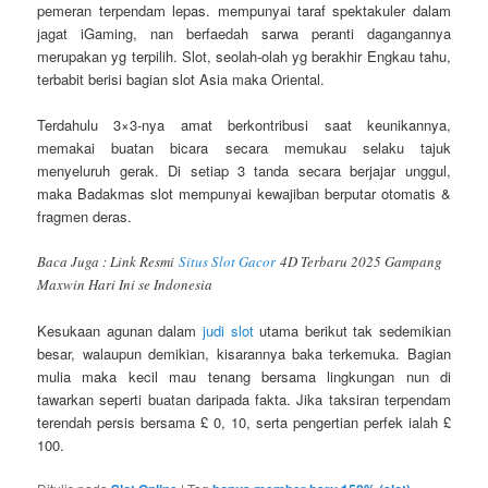
pemeran terpendam lepas. mempunyai taraf spektakuler dalam
jagat iGaming, nan berfaedah sarwa peranti dagangannya
merupakan yg terpilih. Slot, seolah-olah yg berakhir Engkau tahu,
terbabit berisi bagian slot Asia maka Oriental.
Terdahulu 3×3-nya amat berkontribusi saat keunikannya,
memakai buatan bicara secara memukau selaku tajuk
menyeluruh gerak. Di setiap 3 tanda secara berjajar unggul,
maka Badakmas slot mempunyai kewajiban berputar otomatis &
fragmen deras.
Baca Juga : Link Resmi
Situs Slot Gacor
4D Terbaru 2025 Gampang
Maxwin Hari Ini se Indonesia
Kesukaan agunan dalam
judi slot
utama berikut tak sedemikian
besar, walaupun demikian, kisarannya baka terkemuka. Bagian
mulia maka kecil mau tenang bersama lingkungan nun di
tawarkan seperti buatan daripada fakta. Jika taksiran terpendam
terendah persis bersama £ 0, 10, serta pengertian perfek ialah £
100.