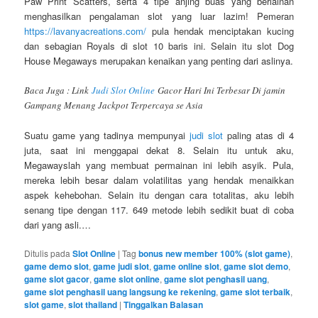
Paw Print Scatters, serta 4 tipe anjing buas yang berlainan
menghasilkan pengalaman slot yang luar lazim! Pemeran
https://lavanyacreations.com/
pula hendak menciptakan kucing
dan sebagian Royals di slot 10 baris ini. Selain itu slot Dog
House Megaways merupakan kenaikan yang penting dari aslinya.
Baca Juga : Link
Judi Slot Online
Gacor Hari Ini Terbesar Di jamin
Gampang Menang Jackpot Terpercaya se Asia
Suatu game yang tadinya mempunyai
judi slot
paling atas di 4
juta, saat ini menggapai dekat 8. Selain itu untuk aku,
Megawayslah yang membuat permainan ini lebih asyik. Pula,
mereka lebih besar dalam volatilitas yang hendak menaikkan
aspek kehebohan. Selain itu dengan cara totalitas, aku lebih
senang tipe dengan 117. 649 metode lebih sedikit buat di coba
dari yang asli.…
Ditulis pada
Slot Online
|
Tag
bonus new member 100% (slot game)
,
game demo slot
,
game judi slot
,
game online slot
,
game slot demo
,
game slot gacor
,
game slot online
,
game slot penghasil uang
,
game slot penghasil uang langsung ke rekening
,
game slot terbaik
,
slot game
,
slot thailand
|
Tinggalkan Balasan