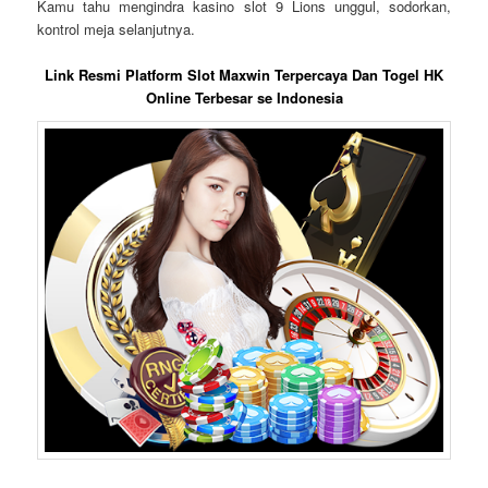
Kamu tahu mengindra kasino slot 9 Lions unggul, sodorkan,
kontrol meja selanjutnya.
Link Resmi Platform Slot Maxwin Terpercaya Dan Togel HK
Online Terbesar se Indonesia