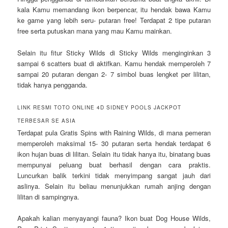
kala Kamu memandang ikon berpencar, itu hendak bawa Kamu
ke game yang lebih seru- putaran free! Terdapat 2 tipe putaran
free serta putuskan mana yang mau Kamu mainkan.
Selain itu fitur Sticky Wilds di Sticky Wilds menginginkan 3
sampai 6 scatters buat di aktifkan. Kamu hendak memperoleh 7
sampai 20 putaran dengan 2- 7 simbol buas lengket per lilitan,
tidak hanya pengganda.
LINK RESMI TOTO ONLINE 4D SIDNEY POOLS JACKPOT
TERBESAR SE ASIA
Terdapat pula Gratis Spins with Raining Wilds, di mana pemeran
memperoleh maksimal 15- 30 putaran serta hendak terdapat 6
ikon hujan buas di lilitan. Selain itu tidak hanya itu, binatang buas
mempunyai peluang buat berhasil dengan cara praktis.
Luncurkan balik terkini tidak menyimpang sangat jauh dari
aslinya. Selain itu beliau menunjukkan rumah anjing dengan
lilitan di sampingnya.
Apakah kalian menyayangi fauna? Ikon buat Dog House Wilds,