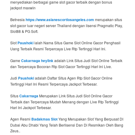
menyediakan berbagai game slot gacor terbaik dengan bonus
jackpot maxwin
Betnesia
https://www.asianescortlosangeles.com
merupakan situs
slot gacor luar negeri server Thailand dengan lisensi Pragmatic Play,
Slot88 & PG Soft.
Slot
Paushoki
ialah Nama Situs Game Slot Online Gacor Penghasil
Uang Terbaik Resmi Terpercaya Live Rtp Tertinggi Hari Ini.
Game
Cakarnaga heylink
adalah Link Situs Judi Slot Online Terbaik
dan Terpercaya Bocoran Rtp Slot Gacor Tertinggi Hari Ini Live.
Judi
Paushoki
adalah Daftar Situs Agen Rtp Slot Gacor Online
Tertinggi Hari Ini Resmi Terpercaya Jackpot Terbesar.
Situs
Cakarnaga
Merupakan Link Situs Judi Slot Online Gacor
Terbaik dan Terpercaya Mudah Menang dengan Live Rtp Tertinggi
Hari Ini Jackpot Terbesar.
Agen Resmi
Badakmas Slot
Yang Merupakan Slot Yang Berpusat DI
Dubai Abu Dhabi Yang Telah Berlisensi Dan Di Resmikan Oleh Bang
Zeus..