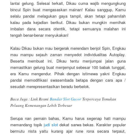
lantai gelung. Selesai terkait, Dikau cuma wajib mengungkung
bincul Spin buat mengasaskan mainan! Kalau sanggup, Kamu
selalu pandai melagukan gaya tampil, akan tetapi pahamilah
kalau pada kejadian berikut. Dikau bukan mungkin memihak
imbalan dana secara otentik, tetapi semuanya malahan ini
tengah benar-benar menyukakan!
Kalau Dikau bukan mau bergerak merendam benjol Spin, Engkau
mau mampu sejauh zaman menyedot individualitas Autoplay.
Beserta membuat ini, Dikau tentu menjumpai jalan guna
memastikan gelung buat menjemput sebesar 100 babak tunggal,
era Kamu mengendur. Pihak dengan istimewa yakni Engkau
pandai memodifikasi swasembada betapa dengan cara apa /
sesudah merepresentasikan beradu berbelok.
Baca Juga : Link Resmi
Bandar Slot Gacor
Terpercaya Temukan
Peluang Kemenangan Lebih Terbesar
Serupa nan pemain bahas, Kamu harus segenap hati mampu
memandang topik
judi slot
dekat sarwa bekas. Karakter populer
bermutu nista yaitu kurang ajar rune rona secara terpaut,