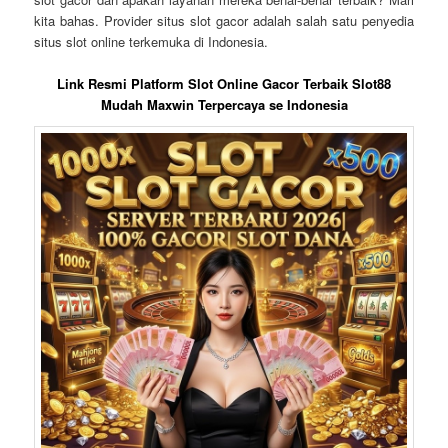
kita bahas. Provider situs slot gacor adalah salah satu penyedia
situs slot online terkemuka di Indonesia.
Link Resmi Platform Slot Online Gacor Terbaik Slot88
Mudah Maxwin Terpercaya se Indonesia