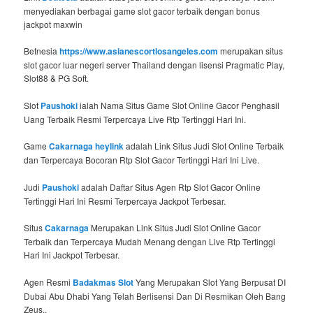
menyediakan berbagai game slot gacor terbaik dengan bonus
jackpot maxwin
Betnesia
https://www.asianescortlosangeles.com
merupakan situs
slot gacor luar negeri server Thailand dengan lisensi Pragmatic Play,
Slot88 & PG Soft.
Slot
Paushoki
ialah Nama Situs Game Slot Online Gacor Penghasil
Uang Terbaik Resmi Terpercaya Live Rtp Tertinggi Hari Ini.
Game
Cakarnaga heylink
adalah Link Situs Judi Slot Online Terbaik
dan Terpercaya Bocoran Rtp Slot Gacor Tertinggi Hari Ini Live.
Judi
Paushoki
adalah Daftar Situs Agen Rtp Slot Gacor Online
Tertinggi Hari Ini Resmi Terpercaya Jackpot Terbesar.
Situs
Cakarnaga
Merupakan Link Situs Judi Slot Online Gacor
Terbaik dan Terpercaya Mudah Menang dengan Live Rtp Tertinggi
Hari Ini Jackpot Terbesar.
Agen Resmi
Badakmas Slot
Yang Merupakan Slot Yang Berpusat DI
Dubai Abu Dhabi Yang Telah Berlisensi Dan Di Resmikan Oleh Bang
Zeus..