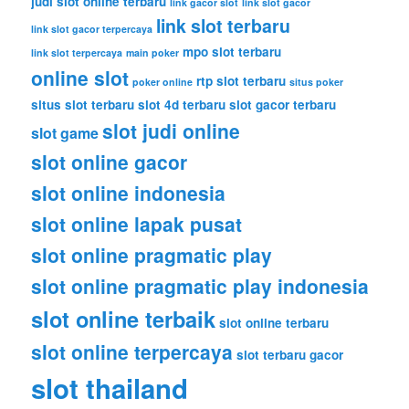
judi slot online terbaru
link gacor slot
link slot gacor
link slot terbaru
link slot gacor terpercaya
mpo slot terbaru
link slot terpercaya
main poker
online slot
rtp slot terbaru
poker online
situs poker
situs slot terbaru
slot 4d terbaru
slot gacor terbaru
slot judi online
slot game
slot online gacor
slot online indonesia
slot online lapak pusat
slot online pragmatic play
slot online pragmatic play indonesia
slot online terbaik
slot online terbaru
slot online terpercaya
slot terbaru gacor
slot thailand