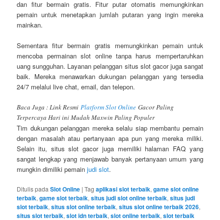
dan fitur bermain gratis. Fitur putar otomatis memungkinkan
pemain untuk menetapkan jumlah putaran yang ingin mereka
mainkan.
Sementara fitur bermain gratis memungkinkan pemain untuk
mencoba permainan slot online tanpa harus mempertaruhkan
uang sungguhan. Layanan pelanggan situs slot gacor juga sangat
baik. Mereka menawarkan dukungan pelanggan yang tersedia
24/7 melalui live chat, email, dan telepon.
Baca Juga : Link Resmi
Platform Slot Online
Gacor Paling
Terpercaya Hari ini Mudah Maxwin Paling Populer
Tim dukungan pelanggan mereka selalu siap membantu pemain
dengan masalah atau pertanyaan apa pun yang mereka miliki.
Selain itu, situs slot gacor juga memiliki halaman FAQ yang
sangat lengkap yang menjawab banyak pertanyaan umum yang
mungkin dimiliki pemain
judi slot
.
Ditulis pada
Slot Online
|
Tag
aplikasi slot terbaik
,
game slot online
terbaik
,
game slot terbaik
,
situs judi slot online terbaik
,
situs judi
slot terbaik
,
situs slot online terbaik
,
situs slot online terbaik 2026
,
situs slot terbaik
,
slot idn terbaik
,
slot online terbaik
,
slot terbaik