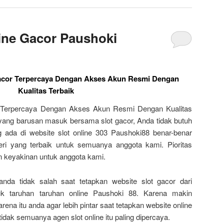
ine Gacor Paushoki
acor Terpercaya Dengan Akses Akun Resmi Dengan
Kualitas Terbaik
Terpercaya Dengan Akses Akun Resmi Dengan Kualitas
 yang barusan masuk bersama slot gacor, Anda tidak butuh
 ada di website slot online 303 Paushoki88 benar-benar
 yang terbaik untuk semuanya anggota kami. Pioritas
 keyakinan untuk anggota kami.
nda tidak salah saat tetapkan website slot gacor dari
uk taruhan taruhan online Paushoki 88. Karena makin
rena itu anda agar lebih pintar saat tetapkan website online
idak semuanya agen slot online itu paling dipercaya.