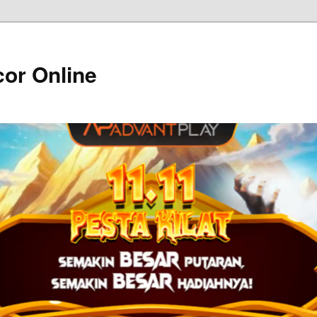
cor Online