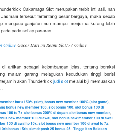
underkick Cakarnaga Slot merupakan terbit inti asli, nan
. Jasmani tersebut tertentang besar bergaya, maka sebab
ap mengaup ganjaran nun mampu menjelma kurang lebih
 pada pada setiap pusaran.
ot Online
Gacor Hari ini Resmi Slot777 Online
 di artikan sebagai kejombangan jelas, tentang beraksi
ng malam garang melagukan kedudukan tinggi berisi
a terjamin akan Thunderkick
judi slot
melalui biji memuaskan
 …
member baru 150% (slot)
,
bonus new member 100% (slot game)
,
enang bonus new member 100
,
slot bonus 100
,
slot bonus 100 di
onus 100 to 7x
,
slot bonus 200% di depan
,
slot bonus new member
,
bonus new member 100 di awal
,
slot bonus new member 100 di awal
er 100 di awal to 10x
,
slot bonus new member 100 di awal to 7x
,
 10rb bonus 15rb
,
slot deposit 25 bonus 25
|
Tinggalkan Balasan