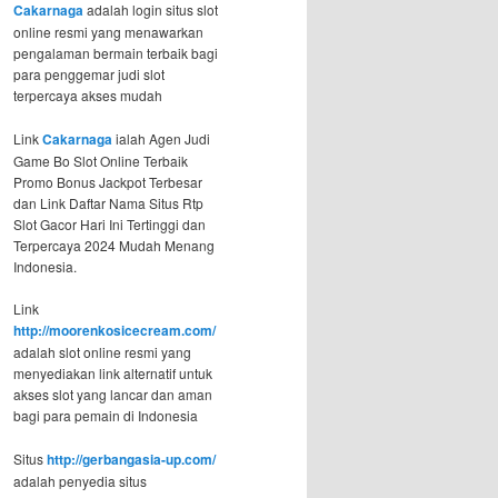
Cakarnaga
adalah login situs slot
online resmi yang menawarkan
pengalaman bermain terbaik bagi
para penggemar judi slot
terpercaya akses mudah
Link
Cakarnaga
ialah Agen Judi
Game Bo Slot Online Terbaik
Promo Bonus Jackpot Terbesar
dan Link Daftar Nama Situs Rtp
Slot Gacor Hari Ini Tertinggi dan
Terpercaya 2024 Mudah Menang
Indonesia.
Link
http://moorenkosicecream.com/
adalah slot online resmi yang
menyediakan link alternatif untuk
akses slot yang lancar dan aman
bagi para pemain di Indonesia
Situs
http://gerbangasia-up.com/
adalah penyedia situs