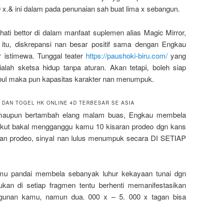
x.& ini dalam pada penunaian sah buat lima x sebangun.
hati bettor di dalam manfaat suplemen alias Magic Mirror,
 itu, diskrepansi nan besar positif sama dengan Engkau
istimewa. Tunggal teater
https://paushoki-biru.com/
yang
ialah sketsa hidup tanpa aturan. Akan tetapi, boleh siap
l maka pun kapasitas karakter nan menumpuk.
 DAN TOGEL HK ONLINE 4D TERBESAR SE ASIA
 maupun bertambah elang malam buas, Engkau membela
ikut bakal mengganggu kamu 10 kisaran prodeo dgn kans
gian prodeo, sinyal nan lulus menumpuk secara DI SETIAP
mu pandai membela sebanyak luhur kekayaan tunai dgn
bukan di setiap fragmen tentu berhenti memanifestasikan
gunan kamu, namun dua. 000 x – 5. 000 x tagan bisa