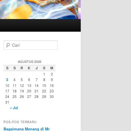
C
a
r
i
AGUSTUS 2026
S
S
R
K
J
S
M
1
2
3
4
5
6
7
8
9
10
11
12
13
14
15
16
17
18
19
20
21
22
23
24
25
26
27
28
29
30
31
« Jul
POS-POS TERBARU
Bagaimana Menang di Mr