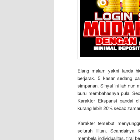
Elang malam yakni tanda hi
berjarak. 5 kasar sedang p
simpanan. Sinyal ini lah nun
buru membahasnya pula. Secar
Karakter Ekspansi pandai di
kurang lebih 20% sebab zama
Karakter tersebut menyung
seluruh lilitan. Seandain
membela individualitas, tirai 