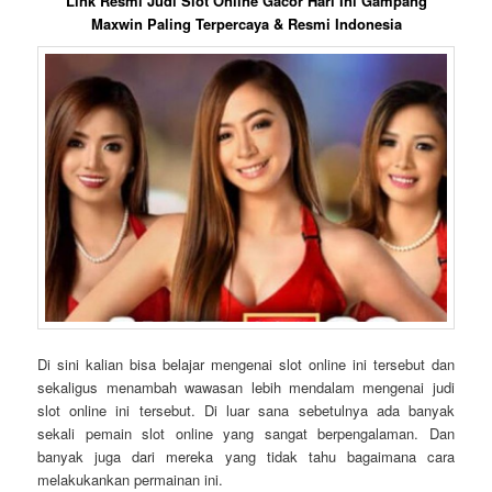
Link Resmi Judi Slot Online Gacor Hari Ini Gampang
Maxwin Paling Terpercaya & Resmi Indonesia
Di sini kalian bisa belajar mengenai slot online ini tersebut dan
sekaligus menambah wawasan lebih mendalam mengenai judi
slot online ini tersebut. Di luar sana sebetulnya ada banyak
sekali pemain slot online yang sangat berpengalaman. Dan
banyak juga dari mereka yang tidak tahu bagaimana cara
melakukankan permainan ini.