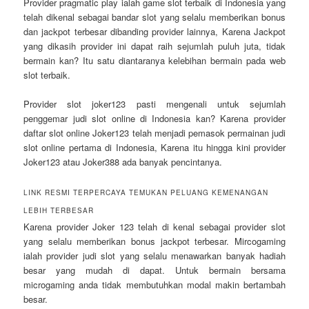
Provider pragmatic play ialah game slot terbaik di Indonesia yang
telah dikenal sebagai bandar slot yang selalu memberikan bonus
dan jackpot terbesar dibanding provider lainnya, Karena Jackpot
yang dikasih provider ini dapat raih sejumlah puluh juta, tidak
bermain kan? Itu satu diantaranya kelebihan bermain pada web
slot terbaik.
Provider slot joker123 pasti mengenali untuk sejumlah
penggemar judi slot online di Indonesia kan? Karena provider
daftar slot online Joker123 telah menjadi pemasok permainan judi
slot online pertama di Indonesia, Karena itu hingga kini provider
Joker123 atau Joker388 ada banyak pencintanya.
LINK RESMI TERPERCAYA TEMUKAN PELUANG KEMENANGAN
LEBIH TERBESAR
Karena provider Joker 123 telah di kenal sebagai provider slot
yang selalu memberikan bonus jackpot terbesar. Mircogaming
ialah provider judi slot yang selalu menawarkan banyak hadiah
besar yang mudah di dapat. Untuk bermain bersama
microgaming anda tidak membutuhkan modal makin bertambah
besar.