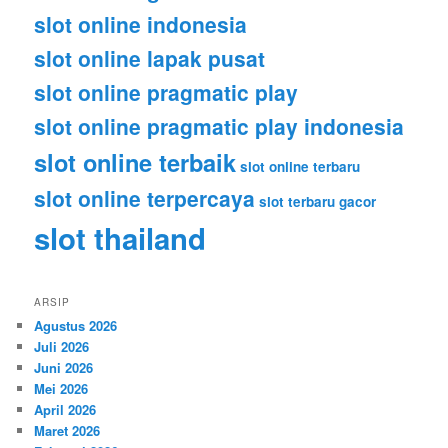
slot online indonesia
slot online lapak pusat
slot online pragmatic play
slot online pragmatic play indonesia
slot online terbaik
slot online terbaru
slot online terpercaya
slot terbaru gacor
slot thailand
ARSIP
Agustus 2026
Juli 2026
Juni 2026
Mei 2026
April 2026
Maret 2026