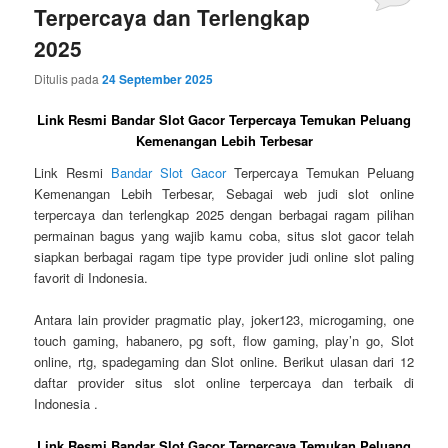
Terpercaya dan Terlengkap
2025
Ditulis pada
24 September 2025
Link Resmi Bandar Slot Gacor Terpercaya Temukan Peluang
Kemenangan Lebih Terbesar
Link Resmi
Bandar Slot Gacor
Terpercaya Temukan Peluang
Kemenangan Lebih Terbesar, Sebagai web judi slot online
terpercaya dan terlengkap 2025 dengan berbagai ragam pilihan
permainan bagus yang wajib kamu coba, situs slot gacor telah
siapkan berbagai ragam tipe type provider judi online slot paling
favorit di Indonesia.
Antara lain provider pragmatic play, joker123, microgaming, one
touch gaming, habanero, pg soft, flow gaming, play’n go, Slot
online, rtg, spadegaming dan Slot online. Berikut ulasan dari 12
daftar provider situs slot online terpercaya dan terbaik di
Indonesia .
Link Resmi Bandar Slot Gacor Terpercaya Temukan Peluang