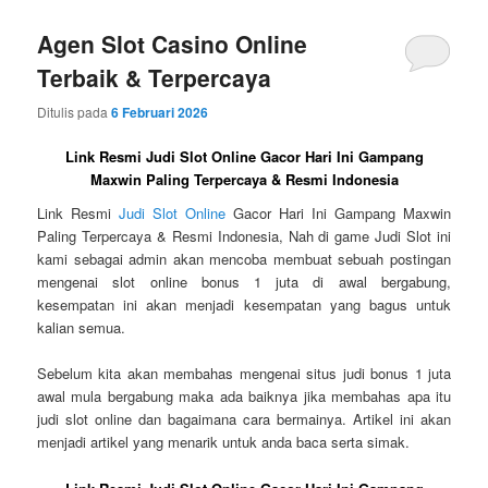
Agen Slot Casino Online
Terbaik & Terpercaya
Ditulis pada
6 Februari 2026
Link Resmi Judi Slot Online Gacor Hari Ini Gampang
Maxwin Paling Terpercaya & Resmi Indonesia
Link Resmi
Judi Slot Online
Gacor Hari Ini Gampang Maxwin
Paling Terpercaya & Resmi Indonesia, Nah di game Judi Slot ini
kami sebagai admin akan mencoba membuat sebuah postingan
mengenai slot online bonus 1 juta di awal bergabung,
kesempatan ini akan menjadi kesempatan yang bagus untuk
kalian semua.
Sebelum kita akan membahas mengenai situs judi bonus 1 juta
awal mula bergabung maka ada baiknya jika membahas apa itu
judi slot online dan bagaimana cara bermainya. Artikel ini akan
menjadi artikel yang menarik untuk anda baca serta simak.