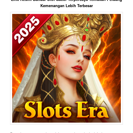
Kemenangan Lebih Terbesar