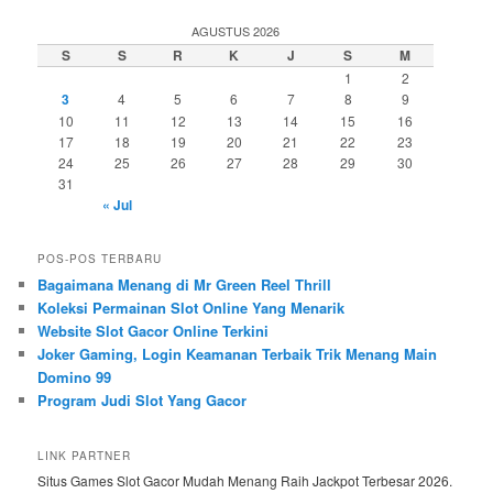
r
i
AGUSTUS 2026
S
S
R
K
J
S
M
1
2
3
4
5
6
7
8
9
10
11
12
13
14
15
16
17
18
19
20
21
22
23
24
25
26
27
28
29
30
31
« Jul
POS-POS TERBARU
Bagaimana Menang di Mr Green Reel Thrill
Koleksi Permainan Slot Online Yang Menarik
Website Slot Gacor Online Terkini
Joker Gaming, Login Keamanan Terbaik Trik Menang Main
Domino 99
Program Judi Slot Yang Gacor
LINK PARTNER
Situs Games Slot Gacor Mudah Menang Raih Jackpot Terbesar 2026.