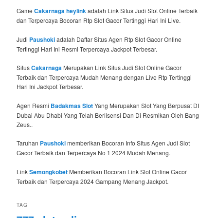
Game
Cakarnaga heylink
adalah Link Situs Judi Slot Online Terbaik
dan Terpercaya Bocoran Rtp Slot Gacor Tertinggi Hari Ini Live.
Judi
Paushoki
adalah Daftar Situs Agen Rtp Slot Gacor Online
Tertinggi Hari Ini Resmi Terpercaya Jackpot Terbesar.
Situs
Cakarnaga
Merupakan Link Situs Judi Slot Online Gacor
Terbaik dan Terpercaya Mudah Menang dengan Live Rtp Tertinggi
Hari Ini Jackpot Terbesar.
Agen Resmi
Badakmas Slot
Yang Merupakan Slot Yang Berpusat DI
Dubai Abu Dhabi Yang Telah Berlisensi Dan Di Resmikan Oleh Bang
Zeus..
Taruhan
Paushoki
memberikan Bocoran Info Situs Agen Judi Slot
Gacor Terbaik dan Terpercaya No 1 2024 Mudah Menang.
Link
Semongkobet
Memberikan Bocoran Link Slot Online Gacor
Terbaik dan Terpercaya 2024 Gampang Menang Jackpot.
TAG