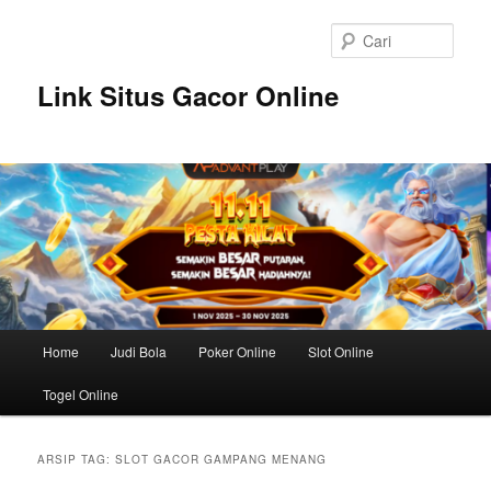
Langsung
Langsung
ke
ke
Cari
konten
konten
utama
sekunder
Link Situs Gacor Online
Menu
Home
Judi Bola
Poker Online
Slot Online
utama
Togel Online
ARSIP TAG:
SLOT GACOR GAMPANG MENANG