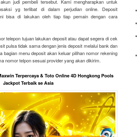
 akun judi pembeli tersebut. Kami mengharapkan untuk
aksi yg terlibat di dalam perjudian online. Deposit
i bisa di lakukan oleh tiap tiap pemain dengan cara
 telepon tujuan lakukan deposit atau dapat segera di cek
it pulsa tidak sama dengan jenis deposit melalui bank dan
a bagian menu deposit akan keluar pilihan nomor rekening
ma nomor telpon sesuai provider yang akan dikirim.
 Maxwin Terpercaya & Toto Online 4D Hongkong Pools
Jackpot Terbaik se Asia