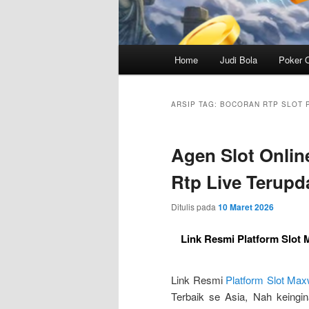
Menu
Home
Judi Bola
Poker O
utama
ARSIP TAG:
BOCORAN RTP SLOT P
Agen Slot Onli
Rtp Live Terupd
Ditulis pada
10 Maret 2026
Link Resmi Platform Slot
Link Resmi
Platform Slot Max
Terbaik se Asia, Nah keingi