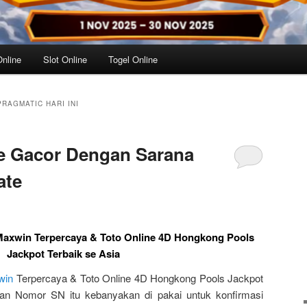
nline
Slot Online
Togel Online
RAGMATIC HARI INI
ne Gacor Dengan Sarana
ate
 Maxwin Terpercaya & Toto Online 4D Hongkong Pools
Jackpot Terbaik se Asia
win
Terpercaya & Toto Online 4D Hongkong Pools Jackpot
nan Nomor SN itu kebanyakan di pakai untuk konfirmasi