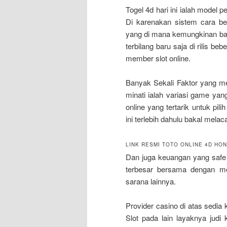
Togel 4d hari ini ialah model 
Di karenakan sistem cara b
yang di mana kemungkinan bakal
terbilang baru saja di rilis be
member slot online.
Banyak Sekali Faktor yang men
minati ialah variasi game yan
online yang tertarik untuk pil
ini terlebih dahulu bakal melac
LINK RESMI TOTO ONLINE 4D HO
Dan juga keuangan yang safe
terbesar bersama dengan me
sarana lainnya.
Provider casino di atas sedia
Slot pada lain layaknya judi 