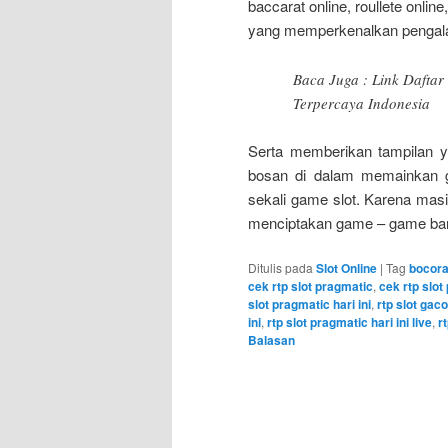
baccarat online, roullete onli
yang memperkenalkan pengalam
Baca Juga : Link Dafta
Terpercaya Indonesia
Serta memberikan tampilan y
bosan di dalam memainkan g
sekali game slot. Karena mas
menciptakan game – game baru
Ditulis pada
Slot Online
|
Tag
bocoran
cek rtp slot pragmatic
,
cek rtp slot
slot pragmatic hari ini
,
rtp slot gaco
ini
,
rtp slot pragmatic hari ini live
,
r
Balasan