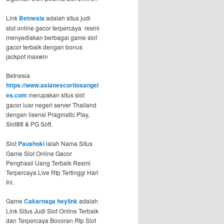
Link
Betnesia
adalah situs judi
slot online gacor terpercaya resmi
menyediakan berbagai game slot
gacor terbaik dengan bonus
jackpot maxwin
Betnesia
https://www.asianescortlosangel
es.com
merupakan situs slot
gacor luar negeri server Thailand
dengan lisensi Pragmatic Play,
Slot88 & PG Soft.
Slot
Paushoki
ialah Nama Situs
Game Slot Online Gacor
Penghasil Uang Terbaik Resmi
Terpercaya Live Rtp Tertinggi Hari
Ini.
Game
Cakarnaga heylink
adalah
Link Situs Judi Slot Online Terbaik
dan Terpercaya Bocoran Rtp Slot