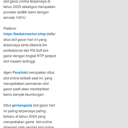
slot
gacor
online
terpercaya di
tahun 2025 sekaligus merupakan
provider slot88 resmi dengan
winrate 100%!
Platform
https://badakmasfun.shop
daftar
situs slot gacor hari ini yang
terpercaya serta dikelola tim
professional dari PG Soft slot
gacor dengan tingkat RTP jackpot
slot maxwin tertinggi
Agen
Paushoki
merupakan situs
slot online terbaik saat ini, yang
menyediakan permainan slot
gacor pasti akan memberikan
kamu banyak keuntungan.
Situs
gerbangasia
slot gacor hari
ini paling terpercaya paling
terbaru di tahun 2024 yang
menyediakan game slot online
digemari oleh pecinta slot online..