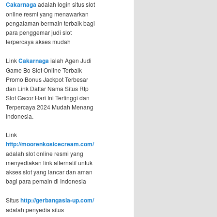
Cakarnaga
adalah login situs slot
online resmi yang menawarkan
pengalaman bermain terbaik bagi
para penggemar judi slot
terpercaya akses mudah
Link
Cakarnaga
ialah Agen Judi
Game Bo Slot Online Terbaik
Promo Bonus Jackpot Terbesar
dan Link Daftar Nama Situs Rtp
Slot Gacor Hari Ini Tertinggi dan
Terpercaya 2024 Mudah Menang
Indonesia.
Link
http://moorenkosicecream.com/
adalah slot online resmi yang
menyediakan link alternatif untuk
akses slot yang lancar dan aman
bagi para pemain di Indonesia
Situs
http://gerbangasia-up.com/
adalah penyedia situs