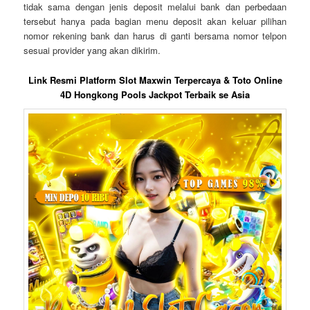
tidak sama dengan jenis deposit melalui bank dan perbedaan
tersebut hanya pada bagian menu deposit akan keluar pilihan
nomor rekening bank dan harus di ganti bersama nomor telpon
sesuai provider yang akan dikirim.
Link Resmi Platform Slot Maxwin Terpercaya & Toto Online
4D Hongkong Pools Jackpot Terbaik se Asia