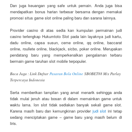
Dan juga keuangan yang safe untuk pemain. Anda juga bisa
mendapatkan bonus harian terbesar bersama dengan memakai
promosi situs game slot online paling baru dan sarana lainnya.
Provider casino di atas sedia kan kumpulan permainan judi
casino terlengkap Hukumtoto Slot pada lain layaknya judi kartu,
dadu online, capsa susun, ceme online, qq online, baccarat
online, roullete online, blackjack, sicbo, poker online. Merupakan
pendatang baru yang memperkenalkan pengalaman terbaru
bermain game taruhan slot mobile terpopuler.
Baca Juga : Link Daftar
Pasaran Bola Online
SBOBET88 Mix Parlay
Terpercaya Indonesia
Serta memberikan tampilan yang amat menarik sehingga anda
tidak mulai jenuh atau bosan di dalam memainkan game untuk
waktu lama. Ion slot tidak sediakan banyak sekali game slot.
Karena masih baru dan kemungkinan provider
judi slot
ini tetap
sedang menciptakan game – game baru yang masih belum di
liris.