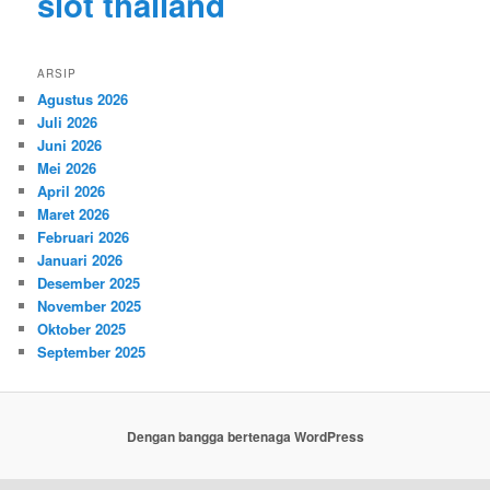
slot thailand
ARSIP
Agustus 2026
Juli 2026
Juni 2026
Mei 2026
April 2026
Maret 2026
Februari 2026
Januari 2026
Desember 2025
November 2025
Oktober 2025
September 2025
Dengan bangga bertenaga WordPress