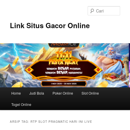
Langsung
Langsung
ke
ke
Cari
konten
konten
utama
sekunder
Link Situs Gacor Online
Menu
Home
Judi Bola
Poker Online
Slot Online
utama
Togel Online
ARSIP TAG:
RTP SLOT PRAGMATIC HARI INI LIVE