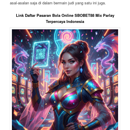
asal-asalan saja di dalam bermain judi yang satu ini juga.
Link Daftar Pasaran Bola Online SBOBET88 Mix Parlay
Terpercaya Indonesia