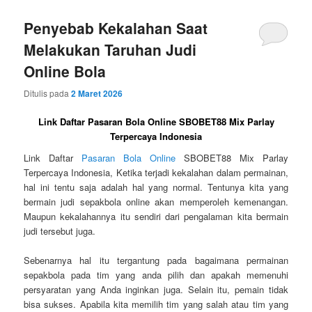
Penyebab Kekalahan Saat
Melakukan Taruhan Judi
Online Bola
Ditulis pada
2 Maret 2026
Link Daftar Pasaran Bola Online SBOBET88 Mix Parlay
Terpercaya Indonesia
Link Daftar
Pasaran Bola Online
SBOBET88 Mix Parlay
Terpercaya Indonesia, Ketika terjadi kekalahan dalam permainan,
hal ini tentu saja adalah hal yang normal. Tentunya kita yang
bermain judi sepakbola online akan memperoleh kemenangan.
Maupun kekalahannya itu sendiri dari pengalaman kita bermain
judi tersebut juga.
Sebenarnya hal itu tergantung pada bagaimana permainan
sepakbola pada tim yang anda pilih dan apakah memenuhi
persyaratan yang Anda inginkan juga. Selain itu, pemain tidak
bisa sukses. Apabila kita memilih tim yang salah atau tim yang