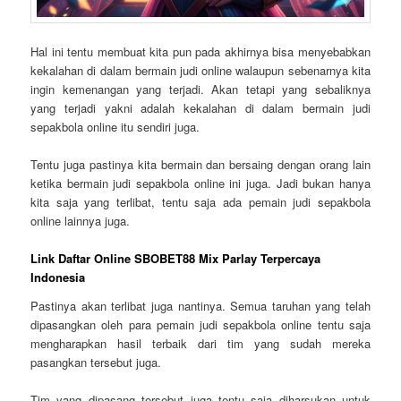
Hal ini tentu membuat kita pun pada akhirnya bisa menyebabkan
kekalahan di dalam bermain judi online walaupun sebenarnya kita
ingin kemenangan yang terjadi. Akan tetapi yang sebaliknya
yang terjadi yakni adalah kekalahan di dalam bermain judi
sepakbola online itu sendiri juga.
Tentu juga pastinya kita bermain dan bersaing dengan orang lain
ketika bermain judi sepakbola online ini juga. Jadi bukan hanya
kita saja yang terlibat, tentu saja ada pemain judi sepakbola
online lainnya juga.
Link Daftar Online SBOBET88 Mix Parlay Terpercaya
Indonesia
Pastinya akan terlibat juga nantinya. Semua taruhan yang telah
dipasangkan oleh para pemain judi sepakbola online tentu saja
mengharapkan hasil terbaik dari tim yang sudah mereka
pasangkan tersebut juga.
Tim yang dipasang tersebut juga tentu saja diharsukan untuk