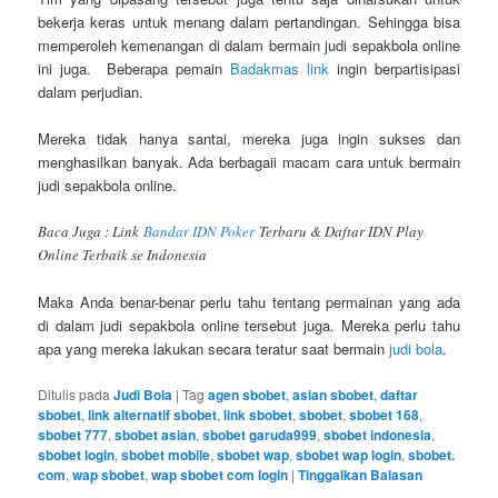
bekerja keras untuk menang dalam pertandingan. Sehingga bisa
memperoleh kemenangan di dalam bermain judi sepakbola online
ini juga. Beberapa pemain
Badakmas link
ingin berpartisipasi
dalam perjudian.
Mereka tidak hanya santai, mereka juga ingin sukses dan
menghasilkan banyak. Ada berbagaii macam cara untuk bermain
judi sepakbola online.
Baca Juga : Link
Bandar IDN Poker
Terbaru & Daftar IDN Play
Online Terbaik se Indonesia
Maka Anda benar-benar perlu tahu tentang permainan yang ada
di dalam judi sepakbola online tersebut juga. Mereka perlu tahu
apa yang mereka lakukan secara teratur saat bermain
judi bola
.
Ditulis pada
Judi Bola
|
Tag
agen sbobet
,
asian sbobet
,
daftar
sbobet
,
link alternatif sbobet
,
link sbobet
,
sbobet
,
sbobet 168
,
sbobet 777
,
sbobet asian
,
sbobet garuda999
,
sbobet indonesia
,
sbobet login
,
sbobet mobile
,
sbobet wap
,
sbobet wap login
,
sbobet.
com
,
wap sbobet
,
wap sbobet com login
|
Tinggalkan Balasan