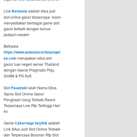
Link
Betnesia
adalah situs judi
slot online gacor terpercaya resmi
menyediakan berbagai game slot
gacor terbaik dengan bonus
jackpot maxwin
Betnesia
https://www.asianescortlosangel
es.com
merupakan situs slot
gacor luar negeri server Thailand
dengan lisensi Pragmatic Play,
Slot88 & PG Soft.
Slot
Paushoki
ialah Nama Situs
Game Slot Online Gacor
Penghasil Uang Terbaik Resmi
Terpercaya Live Rtp Tertinggi Hari
Ini.
Game
Cakarnaga heylink
adalah
Link Situs Judi Slot Online Terbaik
dan Terpercaya Bocoran Rtp Slot