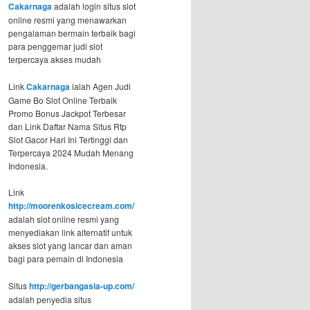
Cakarnaga
adalah login situs slot
online resmi yang menawarkan
pengalaman bermain terbaik bagi
para penggemar judi slot
terpercaya akses mudah
Link
Cakarnaga
ialah Agen Judi
Game Bo Slot Online Terbaik
Promo Bonus Jackpot Terbesar
dan Link Daftar Nama Situs Rtp
Slot Gacor Hari Ini Tertinggi dan
Terpercaya 2024 Mudah Menang
Indonesia.
Link
http://moorenkosicecream.com/
adalah slot online resmi yang
menyediakan link alternatif untuk
akses slot yang lancar dan aman
bagi para pemain di Indonesia
Situs
http://gerbangasia-up.com/
adalah penyedia situs