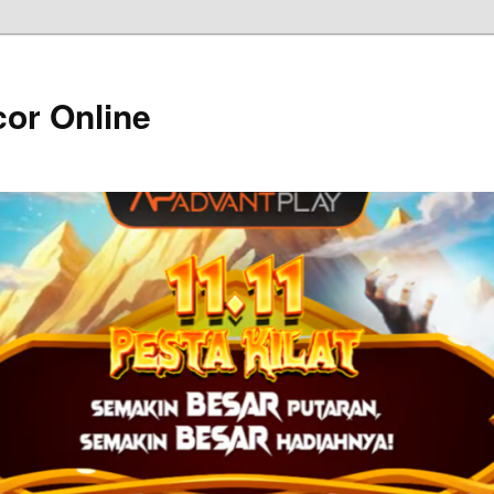
cor Online