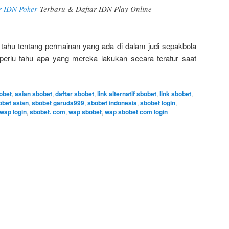
 IDN Poker
Terbaru & Daftar IDN Play Online
tahu tentang permainan yang ada di dalam judi sepakbola
 perlu tahu apa yang mereka lakukan secara teratur saat
obet
,
asian sbobet
,
daftar sbobet
,
link alternatif sbobet
,
link sbobet
,
obet asian
,
sbobet garuda999
,
sbobet indonesia
,
sbobet login
,
wap login
,
sbobet. com
,
wap sbobet
,
wap sbobet com login
|